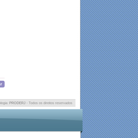
ar
logia:
PRODERJ
- Todos os direitos reservados