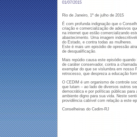
01/07/2015
Rio de Janeiro, 1º de julho de 2015
É com profunda indignação que o Conselho
criação e comercialização de adesivos qu
na internet que estão comercializando es
abastecimento. Uma imagem indescritivelm
do Estado, e contra todas as mulheres.
Este é mais um episódio de opressão atrav
de desqualificação.
Mais repúdio causa este episódio quando
de caráter conservador, contra a chamad
exemplar do que se vislumbra em nosso P
retrocesso, que despreza a educação form
O CEDIM é um organismo de controle soci
que lutam – ao lado de diversos outros s
democrática e por políticas públicas pa
ambiente digno para sua vida. Neste senti
providência cabível com relação a este e
Conselheiras do Cedim-RJ