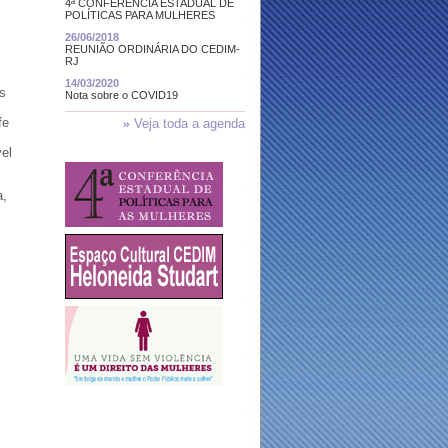
4ª CONFERÊNCIA ESTADUAL DE
POLÍTICAS PARA MULHERES
26/06/2018
REUNIÃO ORDINÁRIA DO CEDIM-
RJ
14/03/2020
s
Nota sobre o COVID19
fe
»
Veja toda a agenda
vel
a,