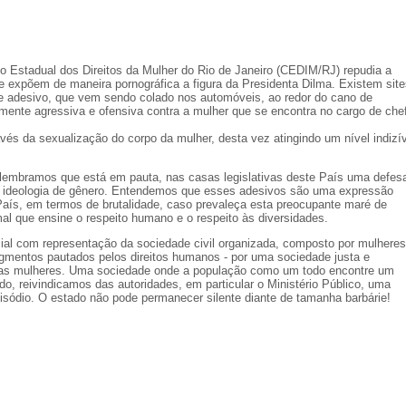
 Estadual dos Direitos da Mulher do Rio de Janeiro (CEDIM/RJ) repudia a
e expõem de maneira pornográfica a figura da Presidenta Dilma. Existem site
te adesivo, que vem sendo colado nos automóveis, ao redor do cano de
ente agressiva e ofensiva contra a mulher que se encontra no cargo de che
és da sexualização do corpo da mulher, desta vez atingindo um nível indizí
 lembramos que está em pauta, nas casas legislativas deste País uma defes
a ideologia de gênero. Entendemos que esses adesivos são uma expressão
aís, em termos de brutalidade, caso prevaleça esta preocupante maré de
al que ensine o respeito humano e o respeito às diversidades.
al com representação da sociedade civil organizada, composto por mulheres
egmentos pautados pelos direitos humanos - por uma sociedade justa e
ra as mulheres. Uma sociedade onde a população como um todo encontre um
do, reivindicamos das autoridades, em particular o Ministério Público, uma
pisódio. O estado não pode
permanecer silente diante de tamanha barbárie!