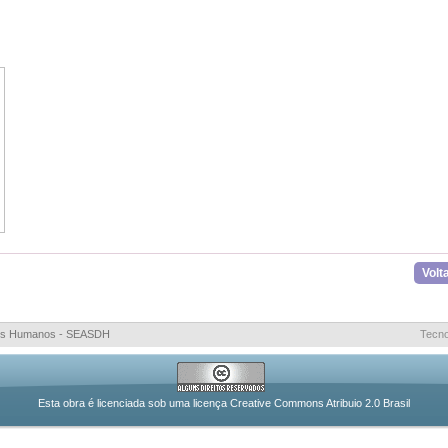
Volt
eitos Humanos - SEASDH
Tecno
Esta obra é licenciada sob uma licença Creative Commons Atribuio 2.0 Brasil